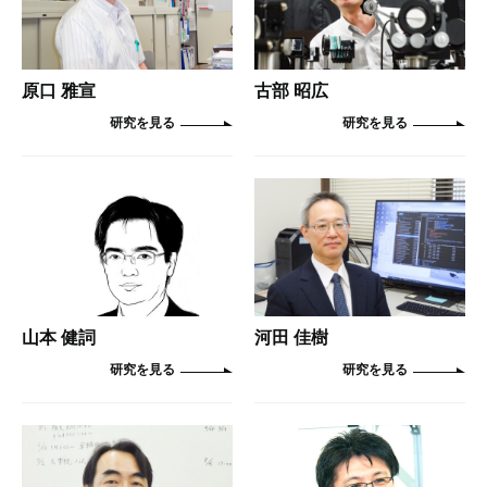
原口 雅宣
古部 昭広
山本 健詞
河田 佳樹