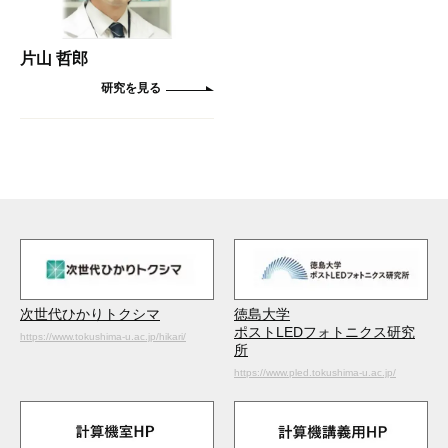
片山 哲郎
徳島大学
次世代ひかりトクシマ
ポストLEDフォトニクス研究
https://www.tokushima-u.ac.jp/hikari/
所
https://www.pled.tokushima-u.ac.jp/