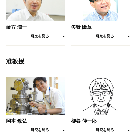
藤方 潤一
矢野 隆章
准教授
岡本 敏弘
柳谷 伸一郎